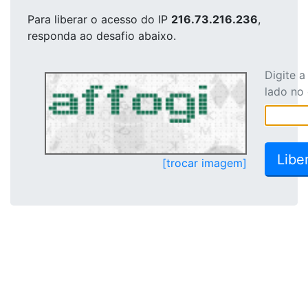
Para liberar o acesso
do IP
216.73.216.236
,
responda ao desafio abaixo.
Digite 
lado no
[trocar imagem]